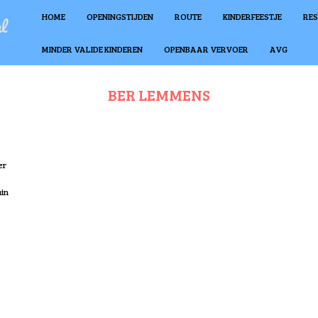
HOME
OPENINGSTIJDEN
ROUTE
KINDERFEESTJE
RE
nl
MINDER VALIDE KINDEREN
OPENBAAR VERVOER
AVG
BER LEMMENS
er
uin