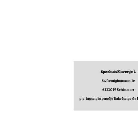
Speeltuin Klavertje 4
St. Remigiusstaat 1c
6333CW Schimmert
p.s. ingang is paadje links langs de