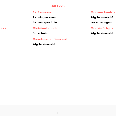
BESTUUR
Ber Lemmens
Mariette Penders
Penningmeester
Alg. bestuurslid
beheer speeltuin
reserveringen
ners
Christian Urbach
Mariska Schijns
Secretaris
Alg. bestuurslid
Cora Janssen-Stuurwold
Alg. bestuurslid