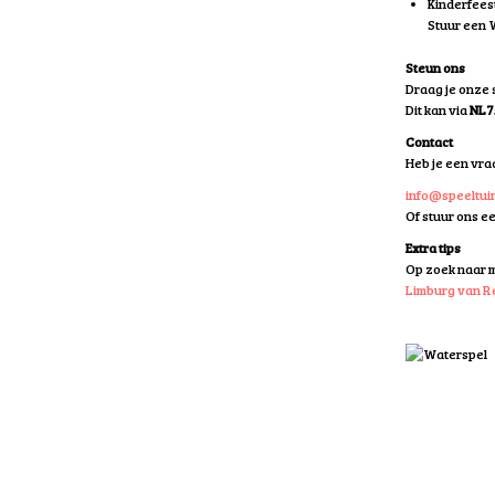
Kinderfees
Stuur een
Steun ons
Draag je onze s
Dit kan via
NL7
Contact
Heb je een vraa
info@speeltuin
Of stuur ons e
Extra tips
Op zoek naar m
Limburg van R