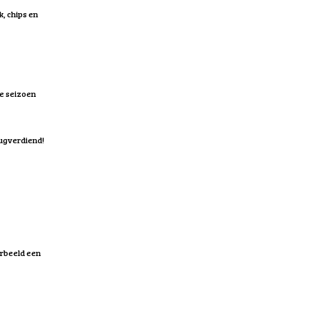
k, chips en
le seizoen
rugverdiend!
oorbeeld een