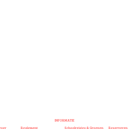
INFORMATIE
voer
Reglement
Schoolreisjes & Groepen
Reserveren