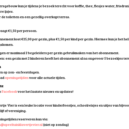
rsgebouw kun je tijdens je bezoek terecht voor koffie, thee, flesjes water, frisdran
re ijsjes.
r de toiletten en een gezellig overkapt terras.
aagt €1,50 per persoon.
nement kost €25,00 per gezin, plus €1,50 per kind per gezin. Hiermee kun je het he
gskomen.
gen er maximaal 2 begeleiders per gezin gebruikmaken van het abonnement.
en: een gezin met 2 kinderen heeft het abonnement al na ongeveer 5 bezoekjes te
n
en op zon- en feestdagen.
blad
openingstijden
voor alle actuele tijden.
gte
op
Facebook
voor het laatste nieuws en updates!
rtje Vier is een leuke locatie voor kinderfeestjes, schoolreisjes en uitjes van bijv
ijf of vereniging.
ningstijden reserveren kan via:
@speeltuinklavertjevier.nl
(niet op zondag)