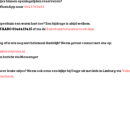
tjes binnen openingstijden reserveren?
 WhatsApp naar
0643763462
peeltuin een warm hart toe? Een bijdrage is altijd welkom.
5 RABO 0146413415
of via de
Rabobank betaalverzoek-link
.
g of is iets nog niet helemaal duidelijk? Neem gerust contact met ons op:
klavertjevier.nl
en bericht via Messenger
eer leuke uitjes? Neem ook eens een kijkje bij
Dagje uit met kids in Limburg
via
Vaka
eischeck
.