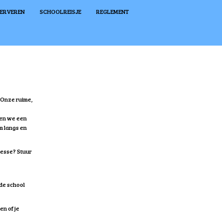
SERVEREN
SCHOOLREISJE
REGLEMENT
. Onze ruime,
ren we een
m langs en
resse? Stuur
 de school
en of je