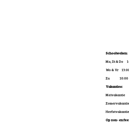
Schoolweken
:
Ma, Di & Do 14
Wo & Vr 13:00 
Za 10:00 - 
Vakanties:
Meivakantie 
Zomervakantie
Herfstvakantie
Op zon- en fee