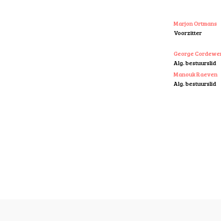
Marjon Ortmans
Voorzitter
George Cordewe
Alg. bestuurslid
Manouk Raeven
Alg. bestuurslid