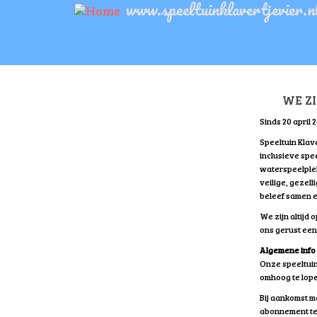
www.speeltuinklavertjevier.n
Skip
to
main
content
WE ZIJ
Sinds 20 april 
Speeltuin Klav
inclusieve spe
waterspeelplek
veilige, gezel
beleef samen e
We zijn altijd 
ons gerust ee
Algemene info
Onze speeltuin 
omhoog te lope
Bij aankomst m
abonnement te 