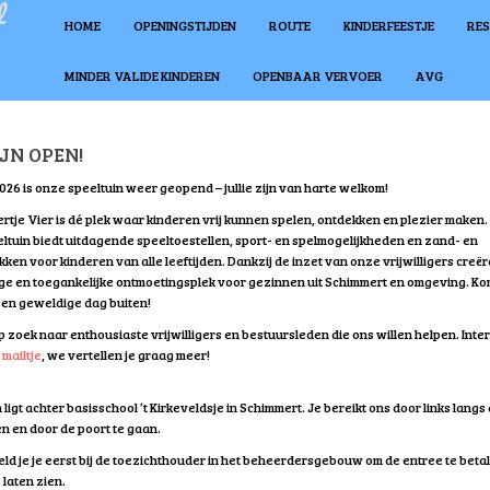
l
HOME
OPENINGSTIJDEN
ROUTE
KINDERFEESTJE
RE
MINDER VALIDE KINDEREN
OPENBAAR VERVOER
AVG
N OPEN!
2026 is onze speeltuin weer geopend – jullie zijn van harte welkom!
ertje Vier is dé plek waar kinderen vrij kunnen spelen, ontdekken en plezier maken
eltuin biedt uitdagende speeltoestellen, sport- en spelmogelijkheden en zand- en
ken voor kinderen van alle leeftijden. Dankzij de inzet van onze vrijwilligers creë
lige en toegankelijke ontmoetingsplek voor gezinnen uit Schimmert en omgeving. Ko
en geweldige dag buiten!
op zoek naar enthousiaste vrijwilligers en bestuursleden die ons willen helpen. Inte
n
mailtje
, we vertellen je graag meer!
ligt achter basisschool ’t Kirkeveldsje in Schimmert. Je bereikt ons door links langs
n en door de poort te gaan.
eld je je eerst bij de toezichthouder in het beheerdersgebouw om de entree te betal
laten zien.