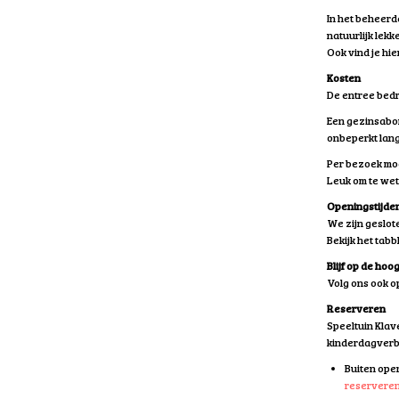
In het beheerde
natuurlijk lekke
Ook vind je hie
Kosten
De entree bedr
Een gezinsabon
onbeperkt lan
Per bezoek mo
Leuk om te wet
Openingstijde
We zijn geslot
Bekijk het tab
Blijf op de hoo
Volg ons ook 
Reserveren
Speeltuin Klave
kinderdagverbl
Buiten ope
reserveren